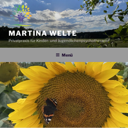
Zum
Inhalt
springen
MARTINA WELTE
Privatpraxis für Kinder- und Jugendlichenpsychotherapie
Menü